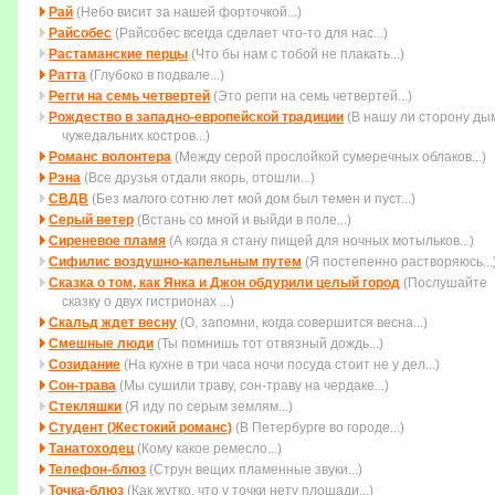
Рай
(Небо висит за нашей форточкой...)
Райсобес
(Райсобес всегда сделает что-то для нас...)
Растаманские перцы
(Что бы нам с тобой не плакать...)
Ратта
(Глубоко в подвале...)
Регги на семь четвертей
(Это регги на семь четвертей...)
Рождество в западно-европейской традиции
(В нашу ли сторону ды
чужедальних костров...)
Романс волонтера
(Между серой прослойкой сумеречных облаков...)
Рэна
(Все друзья отдали якорь, отошли...)
СВДВ
(Без малого сотню лет мой дом был темен и пуст...)
Серый ветер
(Встань со мной и выйди в поле...)
Сиреневое пламя
(А когда я стану пищей для ночных мотыльков...)
Сифилис воздушно-капельным путем
(Я постепенно растворяюсь...
Сказка о том, как Янка и Джон обдурили целый город
(Послушайте
сказку о двух гистрионах ...)
Скальд ждет весну
(О, запомни, когда совеpшится весна...)
Смешные люди
(Ты помнишь тот отвязный дождь...)
Созидание
(На кухне в три часа ночи посуда стоит не у дел...)
Сон-трава
(Мы сушили траву, сон-траву на чердаке...)
Стекляшки
(Я иду по серым землям...)
Студент (Жестокий романс)
(В Петербурге во городе...)
Танатоходец
(Кому какое ремесло...)
Телефон-блюз
(Струн вещих пламенные звуки...)
Точка-блюз
(Как жутко, что у точки нету площади...)