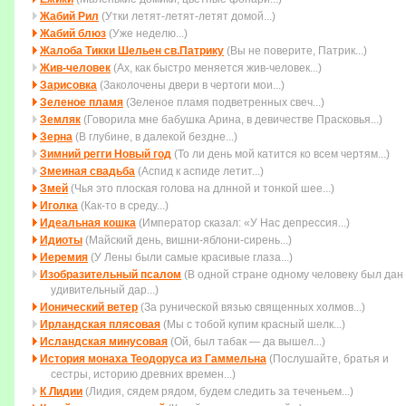
Жабий Рил
(Утки летят-летят-летят домой...)
Жабий блюз
(Уже неделю...)
Жалоба Тикки Шельен св.Патрику
(Вы не поверите, Патрик...)
Жив-человек
(Ах, как быстро меняется жив-человек...)
Зарисовка
(Заколочены двеpи в чеpтоги мои...)
Зеленое пламя
(Зеленое пламя подветренных свеч...)
Земляк
(Говорила мне бабушка Арина, в девичестве Прасковья...)
Зерна
(В глубине, в далекой бездне...)
Зимний регги Новый год
(То ли день мой катится ко всем чеpтям...)
Змеиная свадьба
(Аспид к аспиде летит...)
Змей
(Чья это плоская голова на длнной и тонкой шее...)
Иголка
(Как-то в среду...)
Идеальная кошка
(Император сказал: «У Нас депрессия...)
Идиоты
(Майский день, вишни-яблони-сирень...)
Иеремия
(У Лены были самые красивые глаза...)
Изобразительный псалом
(В одной стране одному человеку был дан
удивительный дар...)
Ионический ветер
(За рунической вязью священных холмов...)
Ирландская плясовая
(Мы с тобой купим красный шелк...)
Исландская минусовая
(Ой, был табак — да вышел...)
История монаха Теодоруса из Гаммельна
(Послушайте, братья и
сестры, историю древних времен...)
К Лидии
(Лидия, сядем рядом, будем следить за теченьем...)