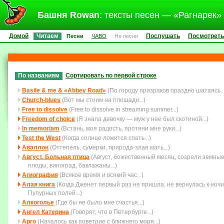
Башня Rowan
: тексты песен — «Рагнарек»
Домой
Читаем
Послушать
Посмотреть
Песни
ЧАВО
Не песни
По названиям
Сортировать по первой строке
Basile & me & «Abbey Road»
(По городу призраков праздно шатаясь...
Church-blues
(Вот мы стоим на площади...)
Free to dissolve
(Free to dissolve in streaming summer...)
Freedom of choice
(Я знала девочку — муж у нее был скотиной...)
In memoriam
(Встань, моя радость, протяни мне руки...)
Test the West
(Когда солнце ложится спать...)
Аваллон
(Оттепель, сумерки, природа-злая мать...)
Август. Больная птица
(Август, божественный месяц, созрели земны
плоды, виноград, баклажаны...)
Агиография
(Всякое время и всякий час...)
Алая книга
(Когда Дженет первый раз не пришла, не вернулась к ночи
Пупурных полей...)
Алкоголье
(Где бы не было мне счастья...)
Ангел Катерина
(Говорят, что в Петербурге...)
Арго
(Началось как поветрие с ближнего моря...)