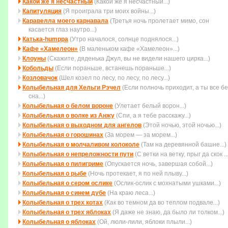
Какой же я несчастный
(Какой же я несчастный...)
Капитуляция
(Я проиграла три моих войны...)
Каравелла моего карнавала
(Третья ночь пролетает мимо, cон
касается глаз наутро...)
Катька-humppa
(Утро началося, солнце поднялося...)
Кафе «Хамелеон»
(В маленьком кафе «Хамелеон»...)
Клоуны
(Скажите, дяденька Джул, вы не видели нашего цирка...)
Кобольды
(Если пораньше, встанешь пораньше...)
Козловачок
(Шел козел по лесу, по лесу, по лесу...)
Колыбельная для Хельги Рэчел
(Если полночь приходит, а ты все бе
сна...)
Колыбельная о белом вороне
(Улетает белый ворон...)
Колыбельная о волке из Анжу
(Спи, а я тебе расскажу...)
Колыбельная о выходном для ангелов
(Этой ночью, этой ночью...)
Колыбельная о горошинах
(За морем — за морем...)
Колыбельная о молчаливом колоколе
(Там на деревянной башне...)
Колыбельная о непреложности пути
(С ветки на ветку, прыг да скок ...
Колыбельная о пилигриме
(Опускается ночь, завершая собой...)
Колыбельная о рыбе
(Ночь протекает, я по ней плыву...)
Колыбельная о сером ослике
(Ослик-ослик с мохнатыми ушками...)
Колыбельная о синем дубе
(На краю леса...)
Колыбельная о трех котах
(Как во темном да во теплом подвале...)
Колыбельная о трех яблоках
(Я даже не знаю, да было ли толком...)
Колыбельная о яблоках
(Ой, люли-лили, яблоки плыли...)