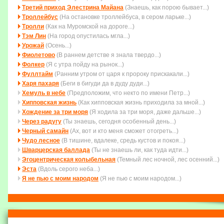
Третий приход Элестрина Майана
(Знаешь, как порою бывает...)
Троллейбус
(На остановке троллейбуса, в сером ларьке...)
Тролли
(Как на Муромской на дороге...)
Тэм Лин
(На город опустилась мгла...)
Урожай
(Осень...)
Фиолетово
(В раннем детстве я знала твердо...)
Фолкер
(Я с утра пойду на рынок...)
Фуллтайм
(Ранним утром от царя к пророку прискакали...)
Харя пахаря
(Беги в бигуди да в дуду дуди...)
Хемуль в небе
(Пpедположим, что некто по имени Петp...)
Хипповская жизнь
(Как хипповская жизнь приходила за мной...)
Хождение за три моря
(Я ходила за три моря, даже дальше...)
Через радугу
(Ты знаешь, сегодня особенный день...)
Черный самайн
(Ах, вот и кто меня сможет отогреть...)
Чудо лесное
(В тишине, вдалеке, средь кустов и покоя...)
Шварцерская баллада
(Ты не знаешь ли, как туда идти...)
Эгоцентрическая колыбельная
(Темный лес ночной, лес осенний...)
Эста
(Вдоль серого неба...)
Я не пью с моим народом
(Я не пью с моим народом...)