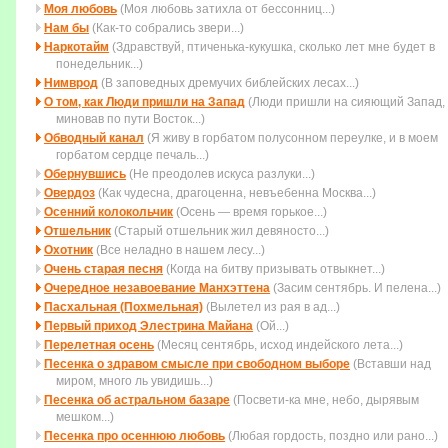
Моя любовь
(Моя любовь затихла от бессонниц...)
Нам бы
(Как-то собрались звери...)
Наркотайм
(Здравствуй, птиченька-кукушка, сколько лет мне будет в
понедельник...)
Нимврод
(В заповедных дремучих библейских лесах...)
О том, как Люди пришли на Запад
(Люди пришли на сияющий Запад,
миновав по пути Восток...)
Обводный канал
(Я живу в горбатом полусонном переулке, и в моем
горбатом сердце печаль...)
Обернувшись
(Не преодолев искуса разлуки...)
Овердоз
(Как чудесна, драгоценна, невъебенна Москва...)
Осенний колокольчик
(Осень — время горькое...)
Отшельник
(Старый отшельник жил девяносто...)
Охотник
(Все неладно в нашем лесу...)
Очень старая песня
(Когда на битву пpизывать отвыкнет...)
Очередное незавоевание Манхэттена
(Засим сентябрь. И пелена...)
Пасхальная (Похмельная)
(Вылетел из рая в ад...)
Первый приход Элестрина Майана
(Ой...)
Перелетная осень
(Месяц сентябрь, исход индейского лета...)
Песенка о здравом смысле при свободном выборе
(Вставши над
миpом, много ль увидишь...)
Песенка об астральном базаре
(Посвети-ка мне, небо, дырявым
мешком...)
Песенка про осеннюю любовь
(Любая гордость, поздно или рано...)