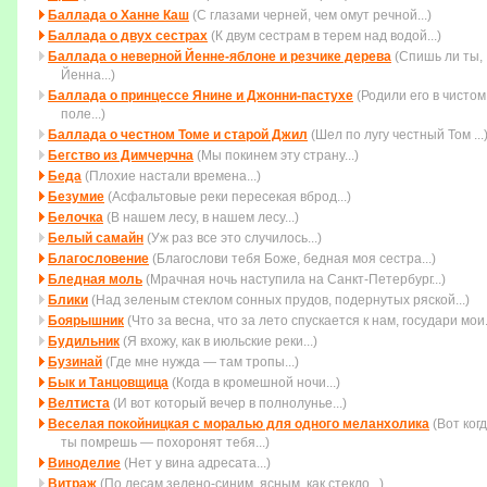
Баллада о Ханне Каш
(С глазами черней, чем омут речной...)
Баллада о двух сестрах
(К двум сестрам в терем над водой...)
Баллада о неверной Йенне-яблоне и резчике дерева
(Спишь ли ты,
Йенна...)
Баллада о принцессе Янине и Джонни-пастухе
(Родили его в чистом
поле...)
Баллада о честном Томе и старой Джил
(Шел по лугу честный Том ...
Бегство из Димчерчна
(Мы покинем эту страну...)
Беда
(Плохие настали времена...)
Безумие
(Асфальтовые реки пересекая вброд...)
Белочка
(В нашем лесу, в нашем лесу...)
Белый самайн
(Уж раз все это случилось...)
Благословение
(Благослови тебя Боже, бедная моя сестра...)
Бледная моль
(Мрачная ночь наступила на Санкт-Петербург...)
Блики
(Над зеленым стеклом сонных прудов, подернутых ряской...)
Боярышник
(Что за весна, что за лето спускается к нам, государи мои..
Будильник
(Я вхожу, как в июльские реки...)
Бузинай
(Где мне нужда — там тропы...)
Бык и Танцовщица
(Когда в кромешной ночи...)
Велтиста
(И вот который вечер в полнолунье...)
Веселая покойницкая с моралью для одного меланхолика
(Вот ког
ты помpешь — похоpонят тебя...)
Виноделие
(Нет у вина адресата...)
Витраж
(По лесам зелено-синим, ясным, как стекло...)