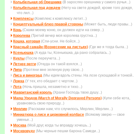
Колыбельная об Орешнике
(В зарослях орешника у самого ручья...)
Колыбельная под дождем
(Нету на свете дождей, кpоме того дождя,
что лил...)
Комплексы
(Комплекс к комплексу летит...)
Концептуальный блюз правой стороны
(Может быть, люди правы...)
Конь
(Скажи моему коню, он должен идти на север...)
Королева
(Третий вечер моя королева грустна...)
Кошка, которая
(Спи-усни. Не бойся...)
Красный самайн (Вознесение на листьях)
(Где же я тогда была...)
Ксеньюшка
(А куда ты, Ксеньюшка, да рано собралась...)
Куклы
(После переучета...)
Летнее регги
(Откуда он такой взялся...)
Липа
(Протяни мне зеленую руку свою...)
Лиса и виноград
(Мы идем вдоль стены. На лозе сухощавой и тонкой..
Ложка
(У тех, кто обедает с чертом...)
Лота
(Ночь пришла, незаметно и тихо...)
Мавританский король
(Храни Господь твою душу...)
Марш Уродов (March of Morally Depraved Persons)
(Купи себе кота,
уравновесь свою природу...)
Мерлин
(Расскажи нам, что случилось, Мерлин, Мерлин...)
Миниатюра о лисе и церковной колбасе
(Всякому зверю — свое
уменье...)
Москва
(Мой друг, когда ты вправду хочешь...)
Москвовуду
(Мы черные пешки барона Самеди...)