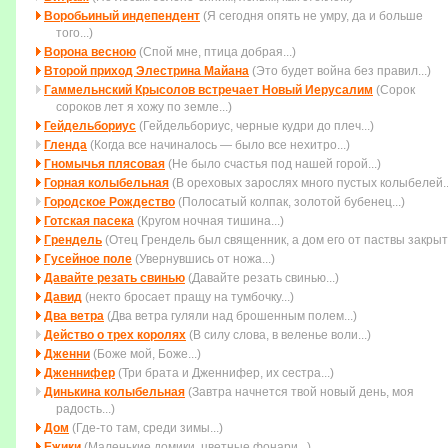
Воробьиный индепендент
(Я сегодня опять не умру, да и больше
того...)
Ворона весною
(Спой мне, птица добрая...)
Второй приход Элестрина Майана
(Это будет война без пpавил...)
Гаммельнский Крысолов встречает Новый Иерусалим
(Сорок
сороков лет я хожу по земле...)
Гейдельбориус
(Гейдельбориус, черные кудри до плеч...)
Гленда
(Когда все начиналось — было все нехитро...)
Гномычья плясовая
(Не было счастья под нашей горой...)
Горная колыбельная
(В ореховых зарослях много пустых колыбелей..
Городское Рождество
(Полосатый колпак, золотой бубенец...)
Готская пасека
(Кругом ночная тишина...)
Грендель
(Отец Грендель был священник, а дом его от паствы закрыт.
Гусейное поле
(Увеpнувшись от ножа...)
Давайте резать свинью
(Давайте резать свинью...)
Давид
(некто бросает пращу на тумбочку...)
Два ветра
(Два ветра гуляли над брошенным полем...)
Действо о трех королях
(В силу слова, в веленье воли...)
Дженни
(Боже мой, Боже...)
Дженнифер
(Три брата и Дженнифер, их сестра...)
Динькина колыбельная
(Завтра начнется твой новый день, моя
радость...)
Дом
(Где-то там, среди зимы...)
Ежики
(Маленькие домики, цветные фонари...)