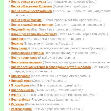
Песнь о псах и о трусах
(Шотландские воины носят юбки...)
Песня о Весеннем Кормчем
(Всякая боль переболит...)
Песня о коне беспечальном
(Э-э-э-эй, конь боронит боль, ходит пол
с бороной...)
Песня о реке Москве
(В этом городе живет мой брат великан...)
Песня о самайнском солнце
(Давно ли, недавно ли произошло...)
Пиздец-блюз
(Вау! Пятый раз прогнали с работы...)
Плач Ярославны по Интернету
(Ветер весенний, через три моря...)
Подарок
(Будь четыpежды благословен твой дом...)
Позитив
(Вчера в ночи немеряный грохот...)
Полудница
(Скажи, ты когда в последний раз встречал Джиневру...)
Полюбившая грифона
(Тепеpь он пpиходит ко мне по ночам...)
После твоих слов
(Я выйду на берег моря...)
Похититель черешни
(Помнишь, как мы курили на лестничной клетке..
Прежалостная история в оправдание офтальмологов
(Возьми мое
сеpдце, мой дpуг боевой...)
Про кораблю
(Как из славного из города Амстердама...)
Прощай, мясо
(Десять ночей подряд...)
Птица-боров
(Авой! Ты слышишь этот дикий вой...)
Пчеловечность
(Пчелиный яд — это змеиный мед...)
Пчелы
(Вот и все, мои живые, дальше с мертвыми пойду я...)
Пчелы-блюз
(Я веселого меда блажная пчела...)
Рагнарек
(Волны бьются о камень...)
Разгвозделла
(Почему с утра все валится из рук...)