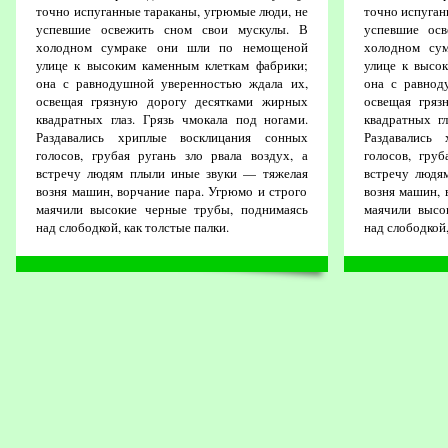
точно испуганные тараканы, угрюмые люди, не
точно испуган
успевшие освежить сном свои мускулы. В
успевшие ос
холодном сумраке они шли по немощеной
холодном су
улице к высоким каменным клеткам фабрики;
улице к высо
она с равнодушной уверенностью ждала их,
она с равнод
освещая грязную дорогу десятками жирных
освещая гряз
квадратных глаз. Грязь чмокала под ногами.
квадратных гл
Раздавались хриплые восклицания сонных
Раздавались
голосов, грубая ругань зло рвала воздух, а
голосов, груб
встречу людям плыли иные звуки — тяжелая
встречу людя
возня машин, ворчание пара. Угрюмо и строго
возня машин, 
маячили высокие черные трубы, поднимаясь
маячили высо
над слободкой, как толстые палки.
над слободкой,