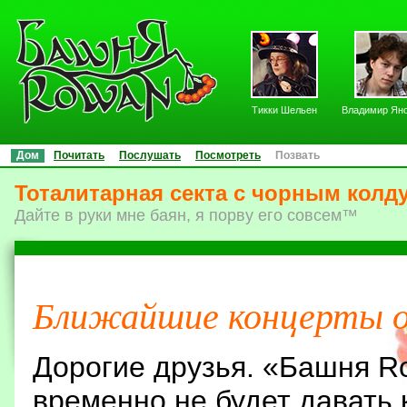
Тикки Шельен
Владимир Ян
Дом
Почитать
Послушать
Посмотреть
Позвать
Тоталитарная секта с чoрным колд
Дайте в руки мне баян, я порву его совсем™
Ближайшие концерты 
Дорогие друзья. «Башня 
временно не будет давать 