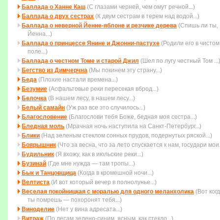
Баллада о Ханне Каш
(С глазами черней, чем омут речной...)
Баллада о двух сестрах
(К двум сестрам в терем над водой...)
Баллада о неверной Йенне-яблоне и резчике дерева
(Спишь ли ты,
Йенна...)
Баллада о принцессе Янине и Джонни-пастухе
(Родили его в чистом
поле...)
Баллада о честном Томе и старой Джил
(Шел по лугу честный Том ...
Бегство из Димчерчна
(Мы покинем эту страну...)
Беда
(Плохие настали времена...)
Безумие
(Асфальтовые реки пересекая вброд...)
Белочка
(В нашем лесу, в нашем лесу...)
Белый самайн
(Уж раз все это случилось...)
Благословение
(Благослови тебя Боже, бедная моя сестра...)
Бледная моль
(Мрачная ночь наступила на Санкт-Петербург...)
Блики
(Над зеленым стеклом сонных прудов, подернутых ряской...)
Боярышник
(Что за весна, что за лето спускается к нам, государи мои..
Будильник
(Я вхожу, как в июльские реки...)
Бузинай
(Где мне нужда — там тропы...)
Бык и Танцовщица
(Когда в кромешной ночи...)
Велтиста
(И вот который вечер в полнолунье...)
Веселая покойницкая с моралью для одного меланхолика
(Вот ког
ты помpешь — похоpонят тебя...)
Виноделие
(Нет у вина адресата...)
Витраж
(По лесам зелено-синим, ясным, как стекло...)