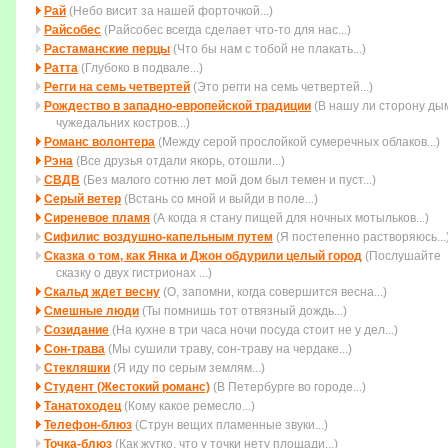
Рай
(Небо висит за нашей форточкой...)
Райсобес
(Райсобес всегда сделает что-то для нас...)
Растаманские перцы
(Что бы нам с тобой не плакать...)
Ратта
(Глубоко в подвале...)
Регги на семь четвертей
(Это регги на семь четвертей...)
Рождество в западно-европейской традиции
(В нашу ли сторону ды
чужедальних костров...)
Романс волонтера
(Между серой прослойкой сумеречных облаков...)
Рэна
(Все друзья отдали якорь, отошли...)
СВДВ
(Без малого сотню лет мой дом был темен и пуст...)
Серый ветер
(Встань со мной и выйди в поле...)
Сиреневое пламя
(А когда я стану пищей для ночных мотыльков...)
Сифилис воздушно-капельным путем
(Я постепенно растворяюсь...
Сказка о том, как Янка и Джон обдурили целый город
(Послушайте
сказку о двух гистрионах ...)
Скальд ждет весну
(О, запомни, когда совеpшится весна...)
Смешные люди
(Ты помнишь тот отвязный дождь...)
Созидание
(На кухне в три часа ночи посуда стоит не у дел...)
Сон-трава
(Мы сушили траву, сон-траву на чердаке...)
Стекляшки
(Я иду по серым землям...)
Студент (Жестокий романс)
(В Петербурге во городе...)
Танатоходец
(Кому какое ремесло...)
Телефон-блюз
(Струн вещих пламенные звуки...)
Точка-блюз
(Как жутко, что у точки нету площади...)