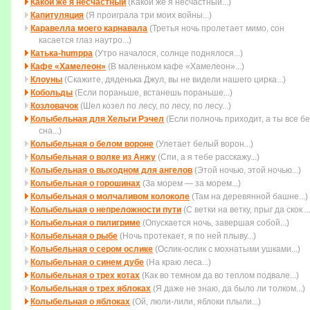
Какой же я несчастный
(Какой же я несчастный...)
Капитуляция
(Я проиграла три моих войны...)
Каравелла моего карнавала
(Третья ночь пролетает мимо, cон
касается глаз наутро...)
Катька-humppa
(Утро началося, солнце поднялося...)
Кафе «Хамелеон»
(В маленьком кафе «Хамелеон»...)
Клоуны
(Скажите, дяденька Джул, вы не видели нашего цирка...)
Кобольды
(Если пораньше, встанешь пораньше...)
Козловачок
(Шел козел по лесу, по лесу, по лесу...)
Колыбельная для Хельги Рэчел
(Если полночь приходит, а ты все бе
сна...)
Колыбельная о белом вороне
(Улетает белый ворон...)
Колыбельная о волке из Анжу
(Спи, а я тебе расскажу...)
Колыбельная о выходном для ангелов
(Этой ночью, этой ночью...)
Колыбельная о горошинах
(За морем — за морем...)
Колыбельная о молчаливом колоколе
(Там на деревянной башне...)
Колыбельная о непреложности пути
(С ветки на ветку, прыг да скок ...
Колыбельная о пилигриме
(Опускается ночь, завершая собой...)
Колыбельная о рыбе
(Ночь протекает, я по ней плыву...)
Колыбельная о сером ослике
(Ослик-ослик с мохнатыми ушками...)
Колыбельная о синем дубе
(На краю леса...)
Колыбельная о трех котах
(Как во темном да во теплом подвале...)
Колыбельная о трех яблоках
(Я даже не знаю, да было ли толком...)
Колыбельная о яблоках
(Ой, люли-лили, яблоки плыли...)