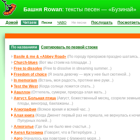
Башня Rowan
: тексты песен — «Бузинай»
Домой
Читаем
Послушать
Посмотреть
Песни
ЧАВО
Не песни
По названиям
Сортировать по первой строке
Basile & me & «Abbey Road»
(По городу призраков праздно шатаясь...
Church-blues
(Вот мы стоим на площади...)
Free to dissolve
(Free to dissolve in streaming summer...)
Freedom of choice
(Я знала девочку — муж у нее был скотиной...)
In memoriam
(Встань, моя радость, протяни мне руки...)
Test the West
(Когда солнце ложится спать...)
Аваллон
(Оттепель, сумерки, природа-злая мать...)
Август. Больная птица
(Август, божественный месяц, созрели земны
плоды, виноград, баклажаны...)
Агиография
(Всякое время и всякий час...)
Алая книга
(Когда Дженет первый раз не пришла, не вернулась к ночи
Пупурных полей...)
Алкоголье
(Где бы не было мне счастья...)
Ангел Катерина
(Говорят, что в Петербурге...)
Арго
(Началось как поветрие с ближнего моря...)