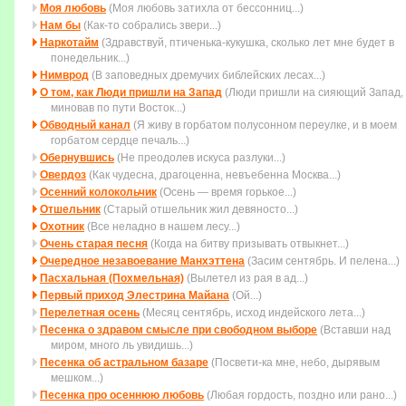
Моя любовь
(Моя любовь затихла от бессонниц...)
Нам бы
(Как-то собрались звери...)
Наркотайм
(Здравствуй, птиченька-кукушка, сколько лет мне будет в
понедельник...)
Нимврод
(В заповедных дремучих библейских лесах...)
О том, как Люди пришли на Запад
(Люди пришли на сияющий Запад,
миновав по пути Восток...)
Обводный канал
(Я живу в горбатом полусонном переулке, и в моем
горбатом сердце печаль...)
Обернувшись
(Не преодолев искуса разлуки...)
Овердоз
(Как чудесна, драгоценна, невъебенна Москва...)
Осенний колокольчик
(Осень — время горькое...)
Отшельник
(Старый отшельник жил девяносто...)
Охотник
(Все неладно в нашем лесу...)
Очень старая песня
(Когда на битву пpизывать отвыкнет...)
Очередное незавоевание Манхэттена
(Засим сентябрь. И пелена...)
Пасхальная (Похмельная)
(Вылетел из рая в ад...)
Первый приход Элестрина Майана
(Ой...)
Перелетная осень
(Месяц сентябрь, исход индейского лета...)
Песенка о здравом смысле при свободном выборе
(Вставши над
миpом, много ль увидишь...)
Песенка об астральном базаре
(Посвети-ка мне, небо, дырявым
мешком...)
Песенка про осеннюю любовь
(Любая гордость, поздно или рано...)