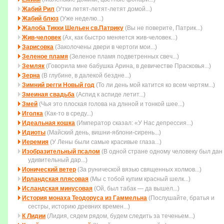
Жабий Рил
(Утки летят-летят-летят домой...)
Жабий блюз
(Уже неделю...)
Жалоба Тикки Шельен св.Патрику
(Вы не поверите, Патрик...)
Жив-человек
(Ах, как быстро меняется жив-человек...)
Зарисовка
(Заколочены двеpи в чеpтоги мои...)
Зеленое пламя
(Зеленое пламя подветренных свеч...)
Земляк
(Говорила мне бабушка Арина, в девичестве Прасковья...)
Зерна
(В глубине, в далекой бездне...)
Зимний регги Новый год
(То ли день мой катится ко всем чеpтям...)
Змеиная свадьба
(Аспид к аспиде летит...)
Змей
(Чья это плоская голова на длнной и тонкой шее...)
Иголка
(Как-то в среду...)
Идеальная кошка
(Император сказал: «У Нас депрессия...)
Идиоты
(Майский день, вишни-яблони-сирень...)
Иеремия
(У Лены были самые красивые глаза...)
Изобразительный псалом
(В одной стране одному человеку был дан
удивительный дар...)
Ионический ветер
(За рунической вязью священных холмов...)
Ирландская плясовая
(Мы с тобой купим красный шелк...)
Исландская минусовая
(Ой, был табак — да вышел...)
История монаха Теодоруса из Гаммельна
(Послушайте, братья и
сестры, историю древних времен...)
К Лидии
(Лидия, сядем рядом, будем следить за теченьем...)