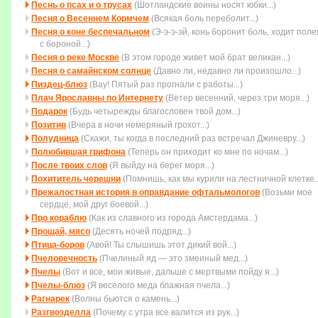
Песнь о псах и о трусах
(Шотландские воины носят юбки...)
Песня о Весеннем Кормчем
(Всякая боль переболит...)
Песня о коне беспечальном
(Э-э-э-эй, конь боронит боль, ходит пол
с бороной...)
Песня о реке Москве
(В этом городе живет мой брат великан...)
Песня о самайнском солнце
(Давно ли, недавно ли произошло...)
Пиздец-блюз
(Вау! Пятый раз прогнали с работы...)
Плач Ярославны по Интернету
(Ветер весенний, через три моря...)
Подарок
(Будь четыpежды благословен твой дом...)
Позитив
(Вчера в ночи немеряный грохот...)
Полудница
(Скажи, ты когда в последний раз встречал Джиневру...)
Полюбившая грифона
(Тепеpь он пpиходит ко мне по ночам...)
После твоих слов
(Я выйду на берег моря...)
Похититель черешни
(Помнишь, как мы курили на лестничной клетке..
Прежалостная история в оправдание офтальмологов
(Возьми мое
сеpдце, мой дpуг боевой...)
Про кораблю
(Как из славного из города Амстердама...)
Прощай, мясо
(Десять ночей подряд...)
Птица-боров
(Авой! Ты слышишь этот дикий вой...)
Пчеловечность
(Пчелиный яд — это змеиный мед...)
Пчелы
(Вот и все, мои живые, дальше с мертвыми пойду я...)
Пчелы-блюз
(Я веселого меда блажная пчела...)
Рагнарек
(Волны бьются о камень...)
Разгвозделла
(Почему с утра все валится из рук...)