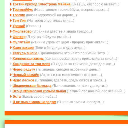
Третий приход Элестрина Майана
(Знаешь, как порою бывает...)
Троллейбус
(На остановке троллейбуса, в сером ларьке...)
Тролли
(Как на Муромской на дороге...)
Тэм Лин
(На город опустилась мгла...)
Урожай
(Осень...)
Фиолетово
(В раннем детстве я знала твердо...)
Фолкер
(Я с утра пойду на рынок...)
Фуллтайм
(Ранним утром от царя к пророку прискакали...)
Харя пахаря
(Беги в бигуди да в дуду дуди...)
Хемуль в небе
(Пpедположим, что некто по имени Петp...)
Хипповская жизнь
(Как хипповская жизнь приходила за мной...)
Хождение за три моря
(Я ходила за три моря, даже дальше...)
Через радугу
(Ты знаешь, сегодня особенный день...)
Черный самайн
(Ах, вот и кто меня сможет отогреть...)
Чудо лесное
(В тишине, вдалеке, средь кустов и покоя...)
Шварцерская баллада
(Ты не знаешь ли, как туда идти...)
Эгоцентрическая колыбельная
(Темный лес ночной, лес осенний...)
Эста
(Вдоль серого неба...)
Я не пью с моим народом
(Я не пью с моим народом...)