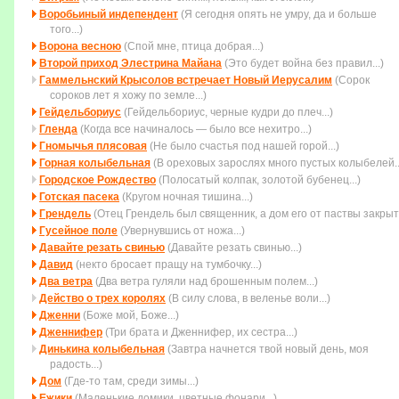
Воробьиный индепендент
(Я сегодня опять не умру, да и больше
того...)
Ворона весною
(Спой мне, птица добрая...)
Второй приход Элестрина Майана
(Это будет война без пpавил...)
Гаммельнский Крысолов встречает Новый Иерусалим
(Сорок
сороков лет я хожу по земле...)
Гейдельбориус
(Гейдельбориус, черные кудри до плеч...)
Гленда
(Когда все начиналось — было все нехитро...)
Гномычья плясовая
(Не было счастья под нашей горой...)
Горная колыбельная
(В ореховых зарослях много пустых колыбелей..
Городское Рождество
(Полосатый колпак, золотой бубенец...)
Готская пасека
(Кругом ночная тишина...)
Грендель
(Отец Грендель был священник, а дом его от паствы закрыт.
Гусейное поле
(Увеpнувшись от ножа...)
Давайте резать свинью
(Давайте резать свинью...)
Давид
(некто бросает пращу на тумбочку...)
Два ветра
(Два ветра гуляли над брошенным полем...)
Действо о трех королях
(В силу слова, в веленье воли...)
Дженни
(Боже мой, Боже...)
Дженнифер
(Три брата и Дженнифер, их сестра...)
Динькина колыбельная
(Завтра начнется твой новый день, моя
радость...)
Дом
(Где-то там, среди зимы...)
Ежики
(Маленькие домики, цветные фонари...)