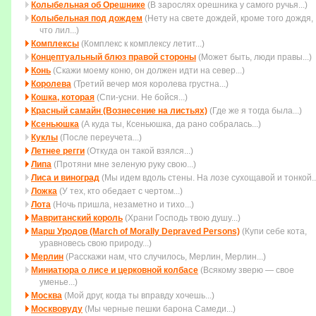
Колыбельная об Орешнике
(В зарослях орешника у самого ручья...)
Колыбельная под дождем
(Нету на свете дождей, кpоме того дождя,
что лил...)
Комплексы
(Комплекс к комплексу летит...)
Концептуальный блюз правой стороны
(Может быть, люди правы...)
Конь
(Скажи моему коню, он должен идти на север...)
Королева
(Третий вечер моя королева грустна...)
Кошка, которая
(Спи-усни. Не бойся...)
Красный самайн (Вознесение на листьях)
(Где же я тогда была...)
Ксеньюшка
(А куда ты, Ксеньюшка, да рано собралась...)
Куклы
(После переучета...)
Летнее регги
(Откуда он такой взялся...)
Липа
(Протяни мне зеленую руку свою...)
Лиса и виноград
(Мы идем вдоль стены. На лозе сухощавой и тонкой..
Ложка
(У тех, кто обедает с чертом...)
Лота
(Ночь пришла, незаметно и тихо...)
Мавританский король
(Храни Господь твою душу...)
Марш Уродов (March of Morally Depraved Persons)
(Купи себе кота,
уравновесь свою природу...)
Мерлин
(Расскажи нам, что случилось, Мерлин, Мерлин...)
Миниатюра о лисе и церковной колбасе
(Всякому зверю — свое
уменье...)
Москва
(Мой друг, когда ты вправду хочешь...)
Москвовуду
(Мы черные пешки барона Самеди...)